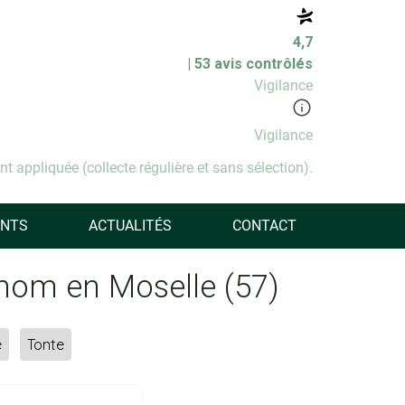
4,7
| 53 avis contrôlés
Vigilance
Vigilance
t appliquée (collecte régulière et sans sélection).
ENTS
ACTUALITÉS
CONTACT
enom en Moselle (57)
e
Tonte