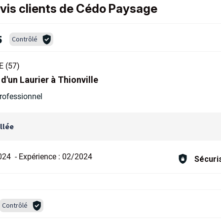
avis clients de Cédo Paysage
5
Contrôlé
 (57)
 d'un Laurier à Thionville
professionnel
llée
024
-
Expérience :
02/2024
Sécuri
Contrôlé