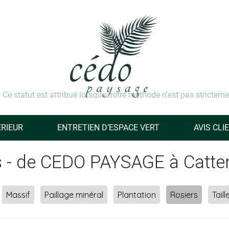
Ce statut est attribué lorsque notre méthode n'est pas strictemen
RIEUR
ENTRETIEN D’ESPACE VERT
AVIS CLI
ers - de CEDO PAYSAGE à Catt
Massif
Paillage minéral
Plantation
Rosiers
Taill