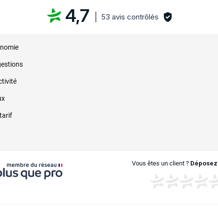
4,7
53 avis contrôlés
onomie
gestions
ctivité
ux
tarif
n
Vous êtes un client ?
Déposez 